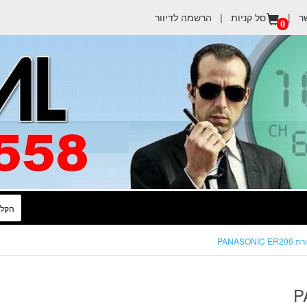
ר
|
הרשמה לדיוור
סל קניות |
0
PANASON