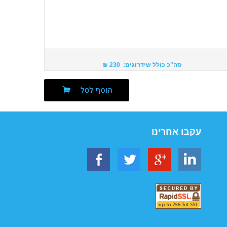
סה"כ כולל שידרוגים: 230 ₪
עקבו אחרינו