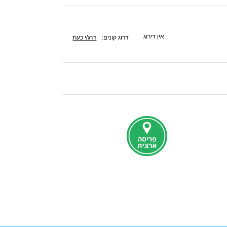
אין דירוג
דרוג קונים:
דרג/י כעת