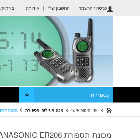
החשבון שלי
|
אודותינו
|
יצירת קש
כניסה / הרשמה |
קטגוריות
יופי וטיפוח אישי
מכונות גילוח ותספורת
מכונת תספורת IC ER206
מכונת תספורת PANASONIC ER206