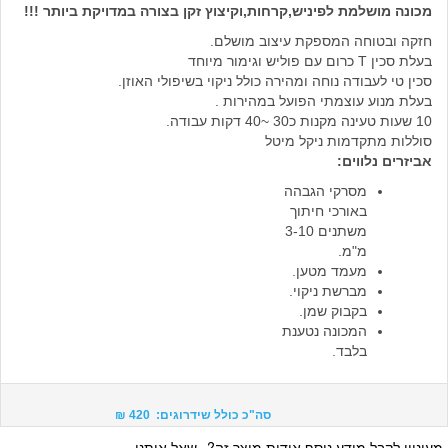
מכונה מושלמת לפיניש,קרחות,וקיצוץ זקן בצורה במדויקת ביותר !!!
חזקה ובטוחה המספקת עיצוב מושלם.
בעלת סכין T כרום עם פוליש וגימור מיוחד
סכין טי לעבודה נוחה ומהירה כולל ניקוי בשיפולי האוזן.
בעלת מנוע עוצמתי הפועל במהירות .
10 שעות טעינה מקנות כ30 ~40 דקות עבודה.
סוללות מתקדמות ניקל מיטל
אביזרים נלווים:
מסרקי הגבהה
באורכי חיתוך
משתנים 3-10
מ"מ.
מעמד מטען.
מברשת ניקוי.
בקבוק שמן.
המכונה נטענת
בלבד.
סה"כ כולל שידרוגים: 420 ₪
מעוניין לקבל מידע נוסף אודות מוצר זה?
שאל אותנו