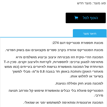
סוג מוצר: מוצר חדש
תיאור מוצר
מכונת תספורת סנטריקס דגם 274:
מכונת הסנטריקס אהודה בקרב ספרים מקצוענים וגם בשוק הפרטי.
המכונה ההיי-טקית הזו מבטיחה עיצוב וביצוע מושלמים והיא
מתאימה למגוון צרכים: לתספורות, לקרחות ולעיצוב זקנים. סכין ה-T
המיוחדת של המכונה מאפשרת נגישות לאיזורים בעייתים (כמו ממש
מאחורי האוזן) וחותכת באופן חד בגובה 0.8 מ"מ- מבלי למשוך
בשיער או לתלוש אותו.
למכונה מנוע חזק וסוללה נטענת.
הסנטריקס פועלת בלי כבלים ומאפשרת שימוש קל ומרחב תנועה
מירבי.
המכונה ארגונומית ומתאימה למשתמש ימני או שמאלי.