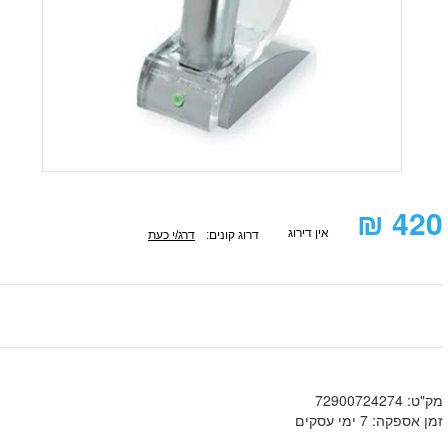
₪
420
אין דירוג
דרוג קונים:
דרג/י כעת
מק"ט: 72900724274
זמן אספקה: 7 ימי עסקים