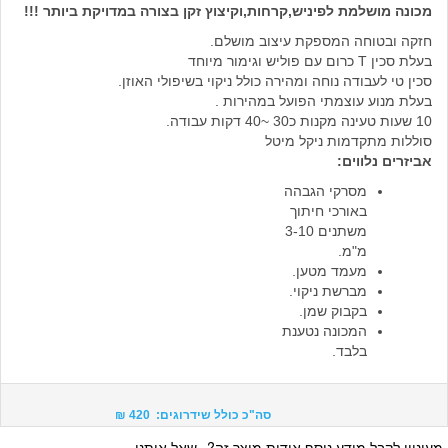
מכונה מושלמת לפיניש,קרחות,וקיצוץ זקן בצורה במדויקת ביותר !!!
חזקה ובטוחה המספקת עיצוב מושלם.
בעלת סכין T כרום עם פוליש וגימור מיוחד
סכין טי לעבודה נוחה ומהירה כולל ניקוי בשיפולי האוזן.
בעלת מנוע עוצמתי הפועל במהירות .
10 שעות טעינה מקנות כ30 ~40 דקות עבודה.
סוללות מתקדמות ניקל מיטל
אביזרים נלווים:
מסרקי הגבהה
באורכי חיתוך
משתנים 3-10
מ"מ.
מעמד מטען.
מברשת ניקוי.
בקבוק שמן.
המכונה נטענת
בלבד.
סה"כ כולל שידרוגים: 420 ₪
מעוניין לקבל מידע נוסף אודות מוצר זה?
שאל אותנו