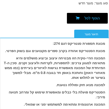
סוג מוצר: מוצר חדש
תיאור מוצר
מכונת תספורת סנטריקס דגם 274:
מכונת הסנטריקס אהודה בקרב ספרים מקצוענים וגם בשוק הפרטי.
המכונה ההיי-טקית הזו מבטיחה עיצוב וביצוע מושלמים והיא
מתאימה למגוון צרכים: לתספורות, לקרחות ולעיצוב זקנים. סכין ה-T
המיוחדת של המכונה מאפשרת נגישות לאיזורים בעייתים (כמו ממש
מאחורי האוזן) וחותכת באופן חד בגובה 0.8 מ"מ- מבלי למשוך
בשיער או לתלוש אותו.
למכונה מנוע חזק וסוללה נטענת.
הסנטריקס פועלת בלי כבלים ומאפשרת שימוש קל ומרחב תנועה
מירבי.
המכונה ארגונומית ומתאימה למשתמש ימני או שמאלי.