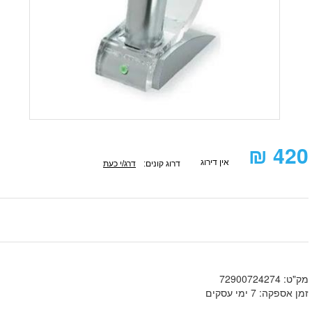
₪
420
אין דירוג
דרוג קונים:
דרג/י כעת
מק"ט: 72900724274
זמן אספקה: 7 ימי עסקים