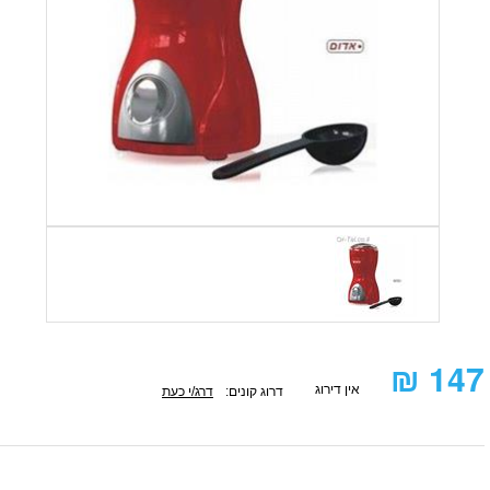
₪
147
אין דירוג
דרוג קונים:
דרג/י כעת